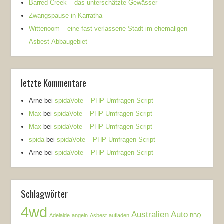
Barred Creek – das unterschätzte Gewässer
Zwangspause in Karratha
Wittenoom – eine fast verlassene Stadt im ehemaligen
Asbest-Abbaugebiet
letzte Kommentare
Arne
bei
spidaVote – PHP Umfragen Script
Max
bei
spidaVote – PHP Umfragen Script
Max
bei
spidaVote – PHP Umfragen Script
spida
bei
spidaVote – PHP Umfragen Script
Arne
bei
spidaVote – PHP Umfragen Script
Schlagwörter
4wd
Australien
Auto
Adelaide
angeln
Asbest
aufladen
BBQ