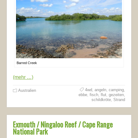
Barred Creek
(mehr …)
4wd
,
angeln
,
camping
,
Australien
ebbe
,
fisch
,
flut
,
gezeiten
,
schildkröte
,
Strand
Exmouth / Ningaloo Reef / Cape Range
National Park