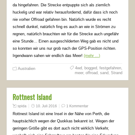
da hingefahren. Die Strecke entpuppte sich als ziemlich
huckelig und war relativ herausfordernd, dafür dass ich noch
nie vorher Offroad gefahren bin. Natürlich wurde es recht
schnell dunkel, natürlich fing es auch an wie in Strömen zu
regnen, natürlich brauchten wir für die Strecke auch ungefähr
eine Stunde… Einen ausgeschilderten Weg gab es nicht und
so konnten wir uns nur grob nach der GPS-Position richten.
Irgendwann sahen wir endlich das Meer!
(mehr …)
4wd
,
bogged
,
festgefahren
,
Australien
meer
,
offroad
,
sand
,
Strand
Rottnest Island
spida
10. Juli 2016
1 Kommentar
Rottnest Island ist eine Insel in der Nähe von Perth, die
hauptsächlich wegen der Quokkas bekannt ist. Wegen der
geringen Größe gibt es dort auch nicht wirklich Verkehr,