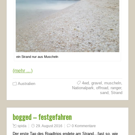
ein Strand nur aus Muscheln
(mehr …)
4wd
,
gravel
,
muscheln
,
Australien
Nationalpark
,
offroad
,
ranger
,
sand
,
Strand
bogged – festgefahren
spida
29. August 2016
0 Kommentare
Der erste Tag des Roadtrips endete am Strand…fast so, wie