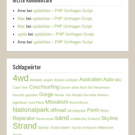
Arne
bei
spidaVote – PHP Umfragen Script
Max
bei
spidaVote – PHP Umfragen Script
Max
bei
spidaVote – PHP Umfragen Script
spida
bei
spidaVote – PHP Umfragen Script
Arne
bei
spidaVote – PHP Umfragen Script
Schlagwörter
4wd
Australien
Auto
Adelaide
angeln
Asbest
aufladen
BBQ
Couchsurfing
Cape York
Darwin
ebbe
fisch
flut
frenchman
Gorge
freundin
gezeiten
Honda
Job
Karajini
Karratha
Klettern
Mitsubishi
lagerfeuer
Lost Place
Mount Bruce
Nationalpark
offroad
Perth
old telegraph
Reise
sand
Reparatur
Skyline
Reserverad
schildkröte
Schlucht
Strand
Sydney
Totalschaden
Toyota
verlassen
Wittenoom
Young