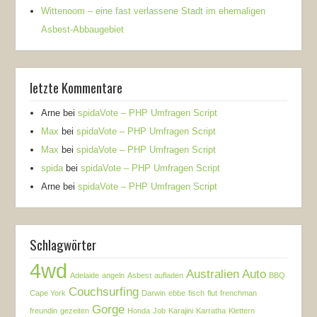
Wittenoom – eine fast verlassene Stadt im ehemaligen
Asbest-Abbaugebiet
letzte Kommentare
Arne
bei
spidaVote – PHP Umfragen Script
Max
bei
spidaVote – PHP Umfragen Script
Max
bei
spidaVote – PHP Umfragen Script
spida
bei
spidaVote – PHP Umfragen Script
Arne
bei
spidaVote – PHP Umfragen Script
Schlagwörter
4wd
Australien
Auto
Adelaide
angeln
Asbest
aufladen
BBQ
Couchsurfing
Cape York
Darwin
ebbe
fisch
flut
frenchman
Gorge
freundin
gezeiten
Honda
Job
Karajini
Karratha
Klettern