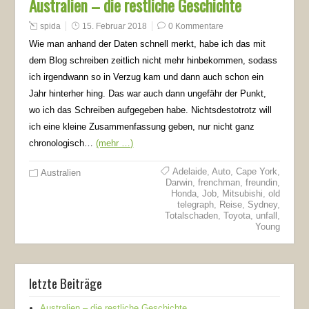
Australien – die restliche Geschichte
spida
15. Februar 2018
0 Kommentare
Wie man anhand der Daten schnell merkt, habe ich das mit
dem Blog schreiben zeitlich nicht mehr hinbekommen, sodass
ich irgendwann so in Verzug kam und dann auch schon ein
Jahr hinterher hing. Das war auch dann ungefähr der Punkt,
wo ich das Schreiben aufgegeben habe. Nichtsdestotrotz will
ich eine kleine Zusammenfassung geben, nur nicht ganz
chronologisch…
(mehr …)
Adelaide
,
Auto
,
Cape York
,
Australien
Darwin
,
frenchman
,
freundin
,
Honda
,
Job
,
Mitsubishi
,
old
telegraph
,
Reise
,
Sydney
,
Totalschaden
,
Toyota
,
unfall
,
Young
letzte Beiträge
Australien – die restliche Geschichte