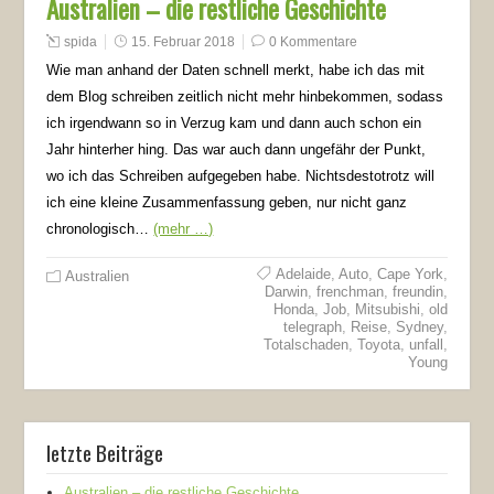
Australien – die restliche Geschichte
spida
15. Februar 2018
0 Kommentare
Wie man anhand der Daten schnell merkt, habe ich das mit
dem Blog schreiben zeitlich nicht mehr hinbekommen, sodass
ich irgendwann so in Verzug kam und dann auch schon ein
Jahr hinterher hing. Das war auch dann ungefähr der Punkt,
wo ich das Schreiben aufgegeben habe. Nichtsdestotrotz will
ich eine kleine Zusammenfassung geben, nur nicht ganz
chronologisch…
(mehr …)
Adelaide
,
Auto
,
Cape York
,
Australien
Darwin
,
frenchman
,
freundin
,
Honda
,
Job
,
Mitsubishi
,
old
telegraph
,
Reise
,
Sydney
,
Totalschaden
,
Toyota
,
unfall
,
Young
letzte Beiträge
Australien – die restliche Geschichte