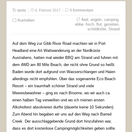
spida
6. Februar 2017
0 Kommentare
4wd
,
angeln
,
camping
,
Australien
ebbe
,
fisch
,
flut
,
gezeiten
,
schildkröte
,
Strand
Auf dem Weg zur Gibb River Road machten wir in Port
Headland eine Art Wattwanderung an der Nordküste
Australiens, hatten mal wieder BBQ am Strand und fuhren mit
dem 4WD am 80 Mile Beach, der nicht ohne Grund so heißt.
Baden wurde dort aufgrund von Wasserschlangen und Haien
allerdings nicht empfohlen. Über das sogenannte Eco Beach
Resort – ein traumhaft schöner Strand und viele
Meeresbewohner – ging es nach Broome, wo wir auch ca.
einen halben Tag verweilten und wo ich meinen ersten
Alkoholtest absolvieren durfte (dauerte keine 10 Sekunden).
Zum Abend hin begaben wir uns auf den Weg nach Barred
Creek. Der ausschlaggebende Grund dort hinzufahren war,
dass es dort kostenlose Campingmöglichkeiten geben sollte.