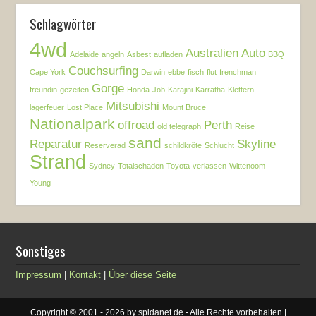
Schlagwörter
4wd
Australien
Auto
Adelaide
angeln
Asbest
aufladen
BBQ
Couchsurfing
Cape York
Darwin
ebbe
fisch
flut
frenchman
Gorge
freundin
gezeiten
Honda
Job
Karajini
Karratha
Klettern
Mitsubishi
lagerfeuer
Lost Place
Mount Bruce
Nationalpark
offroad
Perth
old telegraph
Reise
sand
Reparatur
Skyline
Reserverad
schildkröte
Schlucht
Strand
Sydney
Totalschaden
Toyota
verlassen
Wittenoom
Young
Sonstiges
Impressum
|
Kontakt
|
Über diese Seite
Copyright © 2001 - 2026 by spidanet.de - Alle Rechte vorbehalten |