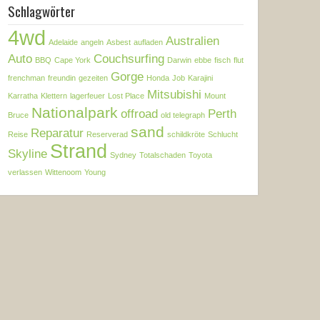
Schlagwörter
4wd
Australien
Adelaide
angeln
Asbest
aufladen
Auto
Couchsurfing
BBQ
Cape York
Darwin
ebbe
fisch
flut
Gorge
frenchman
freundin
gezeiten
Honda
Job
Karajini
Mitsubishi
Karratha
Klettern
lagerfeuer
Lost Place
Mount
Nationalpark
offroad
Perth
Bruce
old telegraph
sand
Reparatur
Reise
Reserverad
schildkröte
Schlucht
Strand
Skyline
Sydney
Totalschaden
Toyota
verlassen
Wittenoom
Young