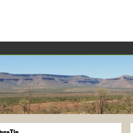
PureTip