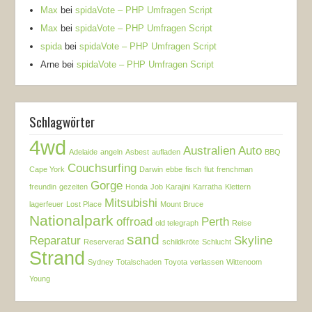
Max
bei
spidaVote – PHP Umfragen Script
Max
bei
spidaVote – PHP Umfragen Script
spida
bei
spidaVote – PHP Umfragen Script
Arne
bei
spidaVote – PHP Umfragen Script
Schlagwörter
4wd
Australien
Auto
Adelaide
angeln
Asbest
aufladen
BBQ
Couchsurfing
Cape York
Darwin
ebbe
fisch
flut
frenchman
Gorge
freundin
gezeiten
Honda
Job
Karajini
Karratha
Klettern
Mitsubishi
lagerfeuer
Lost Place
Mount Bruce
Nationalpark
offroad
Perth
old telegraph
Reise
sand
Reparatur
Skyline
Reserverad
schildkröte
Schlucht
Strand
Sydney
Totalschaden
Toyota
verlassen
Wittenoom
Young