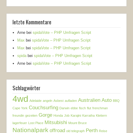
letzte Kommentare
Arne
bei
spidaVote – PHP Umfragen Script
Max
bei
spidaVote – PHP Umfragen Script
Max
bei
spidaVote – PHP Umfragen Script
spida
bei
spidaVote – PHP Umfragen Script
Arne
bei
spidaVote – PHP Umfragen Script
Schlagwörter
4wd
Australien
Auto
Adelaide
angeln
Asbest
aufladen
BBQ
Couchsurfing
Cape York
Darwin
ebbe
fisch
flut
frenchman
Gorge
freundin
gezeiten
Honda
Job
Karajini
Karratha
Klettern
Mitsubishi
lagerfeuer
Lost Place
Mount Bruce
Nationalpark
offroad
Perth
old telegraph
Reise