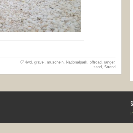
4wd
,
gravel
,
muscheln
,
Nationalpark
,
offroad
,
ranger
,
sand
,
Strand
S
I
yright © 2001 - 2026 by spidanet.de - Alle Rechte vorbehalten |
Datenschutzerklä