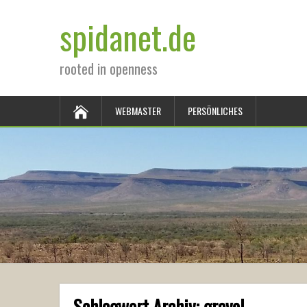
spidanet.de
rooted in openness
WEBMASTER
PERSÖNLICHES
Schlagwort Archiv:
gravel