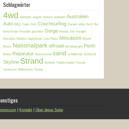
Schlagwörter
4wd
Australien
Adelaide
angeln
Asbest
aufladen
Auto
Couchsurfing
BBQ
Cape York
Darwin
ebbe
fisch
flut
Gorge
frenchman
freundin
gezeiten
Honda
Job
Karajini
Mitsubishi
Karratha
Klettern
lagerfeuer
Lost Place
Mount
Nationalpark
offroad
Perth
Bruce
old telegraph
sand
Reparatur
Reise
Reserverad
schildkröte
Schlucht
Strand
Skyline
Sydney
Totalschaden
Toyota
verlassen
Wittenoom
Young
onstiges
mpressum
|
Kontakt
|
Über diese Seite
rung