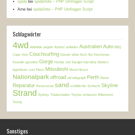
spida
bei
spidaVote – PHP Umfragen Script
Arne
bei
spidaVote – PHP Umfragen Script
Schlagwörter
4wd
Australien
Auto
Adelaide
angeln
Asbest
aufladen
BBQ
Couchsurfing
Cape York
Darwin
ebbe
fisch
flut
frenchman
Gorge
freundin
gezeiten
Honda
Job
Karajini
Karratha
Klettern
Mitsubishi
lagerfeuer
Lost Place
Mount Bruce
Nationalpark
offroad
Perth
old telegraph
Reise
sand
Reparatur
Skyline
Reserverad
schildkröte
Schlucht
Strand
Sydney
Totalschaden
Toyota
verlassen
Wittenoom
Young
Sonstiges